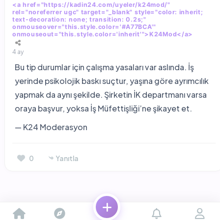
<a href="https://kadin24.com/uyeler/k24mod/"
rel="noreferrer ugc" target="_blank" style="color: inherit;
text-decoration: none; transition: 0.2s;"
onmouseover="this.style.color='#A77BCA'"
onmouseout="this.style.color='inherit'">K24Mod</a>
4 ay
Bu tip durumlar için çalışma yasaları var aslında. İş
yerinde psikolojik baskı suçtur, yaşına göre ayrımcılık
yapmak da aynı şekilde. Şirketin İK departmanı varsa
oraya başvur, yoksa İş Müfettişliği’ne şikayet et.
— K24 Moderasyon
0
Yanıtla