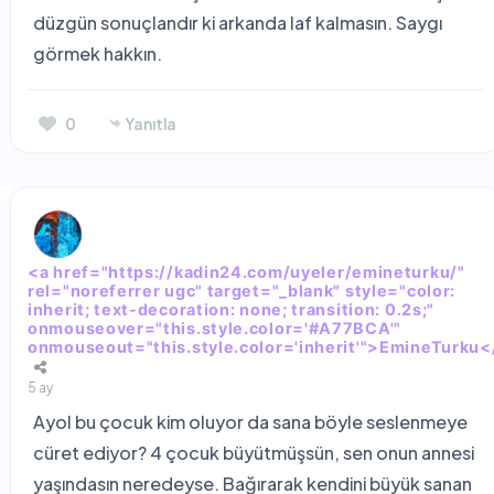
düzgün sonuçlandır ki arkanda laf kalmasın. Saygı
görmek hakkın.
0
Yanıtla
<a href="https://kadin24.com/uyeler/emineturku/"
rel="noreferrer ugc" target="_blank" style="color:
inherit; text-decoration: none; transition: 0.2s;"
onmouseover="this.style.color='#A77BCA'"
onmouseout="this.style.color='inherit'">EmineTurku<
5 ay
Ayol bu çocuk kim oluyor da sana böyle seslenmeye
cüret ediyor? 4 çocuk büyütmüşsün, sen onun annesi
yaşındasın neredeyse. Bağırarak kendini büyük sanan