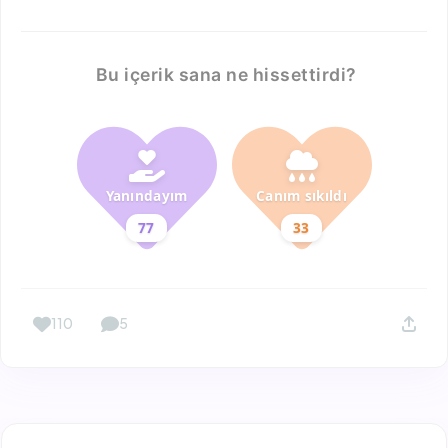
Bu içerik sana ne hissettirdi?
Yanındayım
Canım sıkıldı
77
33
110
5