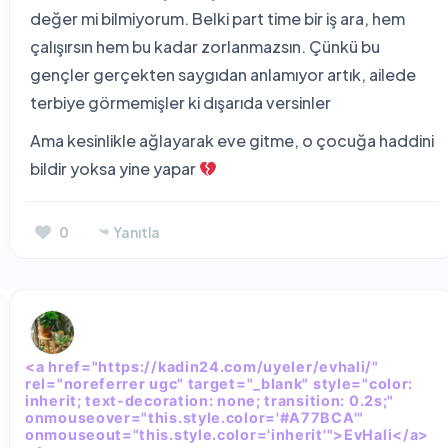
değer mi bilmiyorum. Belki part time bir iş ara, hem
çalışırsın hem bu kadar zorlanmazsın. Çünkü bu
gençler gerçekten saygıdan anlamıyor artık, ailede
terbiye görmemişler ki dışarıda versinler
Ama kesinlikle ağlayarak eve gitme, o çocuğa haddini
bildir yoksa yine yapar
0
Yanıtla
<a href="https://kadin24.com/uyeler/evhali/"
rel="noreferrer ugc" target="_blank" style="color:
inherit; text-decoration: none; transition: 0.2s;"
onmouseover="this.style.color='#A77BCA'"
onmouseout="this.style.color='inherit'">EvHali</a>