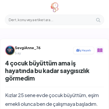
İçeriğe
atla
SevgiAnne_76
İş Hayatı
5 ay
4 çocuk büyüttüm ama iş
hayatında bu kadar saygısızlık
görmedim
Kızlar 25 sene evde çocuk büyüttüm, eşim
emekli olunca ben de çalışmaya başladım.