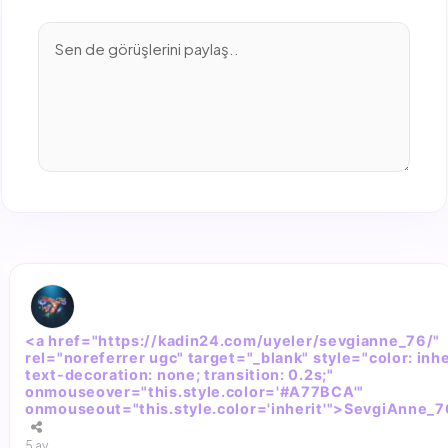
<a href="https://kadin24.com/uyeler/sevgianne_76/"
rel="noreferrer ugc" target="_blank" style="color: inhe
text-decoration: none; transition: 0.2s;"
onmouseover="this.style.color='#A77BCA'"
onmouseout="this.style.color='inherit'">SevgiAnne_
5 ay