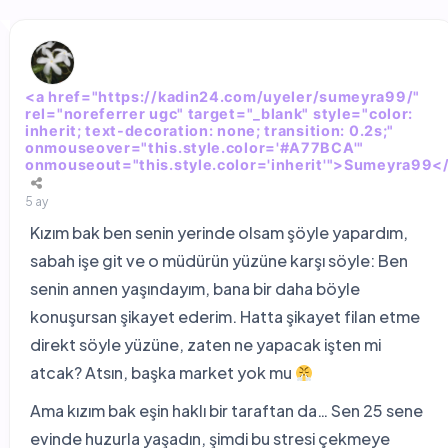
<a href="https://kadin24.com/uyeler/sumeyra99/"
rel="noreferrer ugc" target="_blank" style="color:
inherit; text-decoration: none; transition: 0.2s;"
onmouseover="this.style.color='#A77BCA'"
onmouseout="this.style.color='inherit'">Sumeyra99<
5 ay
Kızım bak ben senin yerinde olsam şöyle yapardım,
sabah işe git ve o müdürün yüzüne karşı söyle: Ben
senin annen yaşındayım, bana bir daha böyle
konuşursan şikayet ederim. Hatta şikayet filan etme
direkt söyle yüzüne, zaten ne yapacak işten mi
atcak? Atsın, başka market yok mu
Ama kızım bak eşin haklı bir taraftan da… Sen 25 sene
evinde huzurla yaşadın, şimdi bu stresi çekmeye