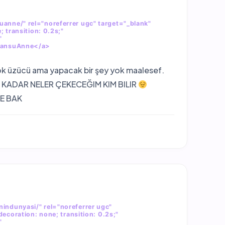
anne/" rel="noreferrer ugc" target="_blank"
; transition: 0.2s;"
"
>CansuAnne</a>
ok üzücü ama yapacak bir şey yok maalesef.
 KADAR NELER ÇEKECEĞIM KIM BILIR
NE BAK
indunyasi/" rel="noreferrer ugc"
decoration: none; transition: 0.2s;"
"