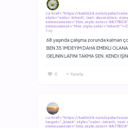
<a href="https://kadin24.com/uyeler/cansu
style="color: inherit; text-decoration: none
onmouseover="this.style.color='#A77BCA'
onmouseout="this.style.color='inherit'"
5 ay
68 yaşında çalışma zorunda kalman ç
BEN 35’IMDEYIM DAHA EMEKLI OLANA
GELININ LAFINI TAKMA SEN, KENDI IŞI
0
Yanıtla
<a href="https://kadin24.com/uyeler/sezen
target="_blank" style="color: inherit; text-
onmouseover="this.style.color='#A77BCA'