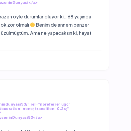
SezeninDunyasi</a>
azen öyle durumlar oluyor ki… 68 yaşında
ok zor olmalı
Benim de annem benzer
k üzülmüştüm. Ama ne yapacaksın ki, hayat
nindunyasi53/" rel="noreferrer ugc"
decoration: none; transition: 0.2s;"
"
>AyseninDunyasi53</a>