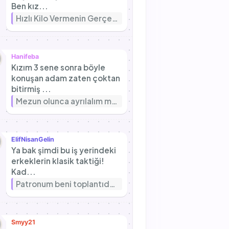
Ben kız...
Hızlı Kilo Vermenin Gerçek Yüzü: Uzmanlar Neden Uyarıyor?
Hanifeba
Kızım 3 sene sonra böyle
konuşan adam zaten çoktan
bitirmiş ...
Mezun olunca ayrılalım mı dedi ne demek bu şimdi
ElifNisanGelin
Ya bak şimdi bu iş yerindeki
erkeklerin klasik taktiği!
Kad...
Patronum beni toplantıda küçük düşürdü
Smyy21