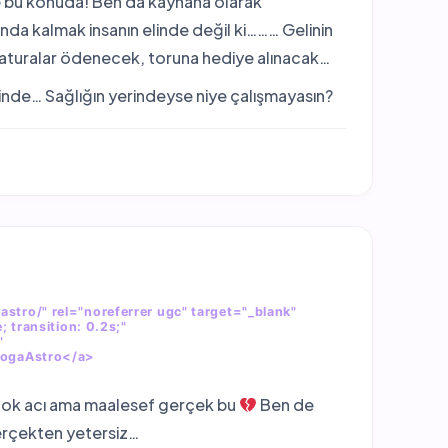
e bu konuda! Ben da kaynana olarak
da kalmak insanın elinde değil ki……… Gelinin
 faturalar ödenecek, toruna hediye alınacak…
erinde… Sağlığın yerindeyse niye çalışmayasın?
stro/" rel="noreferrer ugc" target="_blank"
; transition: 0.2s;"
"
>DogaAstro</a>
çok acı ama maalesef gerçek bu
Ben de
erçekten yetersiz…