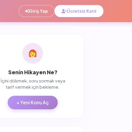
Giriş Yap
Ücretsiz Katıl
Senin Hikayen Ne?
İçini dökmek, soru sormak veya
tarif vermek için bekleme.
+ Yeni Konu Aç