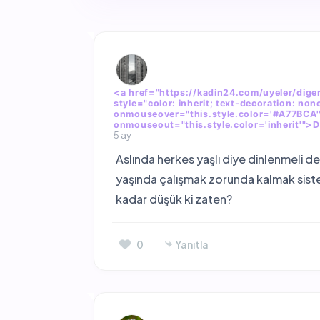
<a href="https://kadin24.com/uyeler/digert
style="color: inherit; text-decoration: none
onmouseover="this.style.color='#A77BCA'
onmouseout="this.style.color='inherit'">
5 ay
Aslında herkes yaşlı diye dinlenmeli 
yaşında çalışmak zorunda kalmak siste
kadar düşük ki zaten?
0
Yanıtla