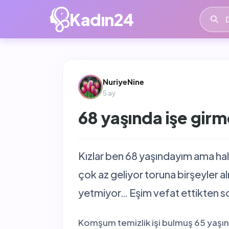
İçeriğe
Kadın24
atla
NuriyeNine
5 ay
68 yaşında işe gir
Kızlar ben 68 yaşındayım ama ha
çok az geliyor toruna birşeyler 
yetmiyor… Eşim vefat ettikten so
Komşum temizlik işi bulmuş 65 yaşın