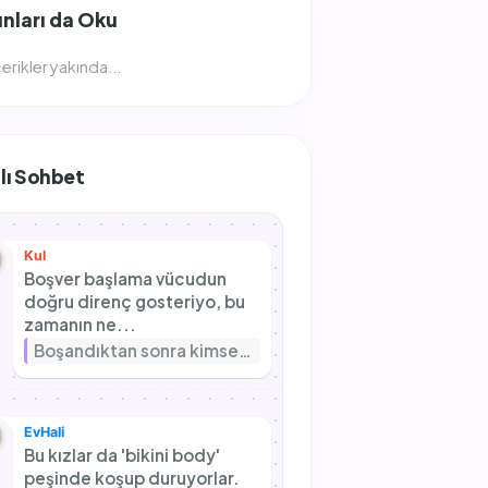
nları da Oku
 içerikler yakında...
lı Sohbet
Kul
Boşver başlama vücudun
doğru direnç gosteriyo, bu
zamanın ne...
Boşandıktan sonra kimseyle birlikte olamıyorum, normal mi?
EvHali
Bu kızlar da 'bikini body'
peşinde koşup duruyorlar.