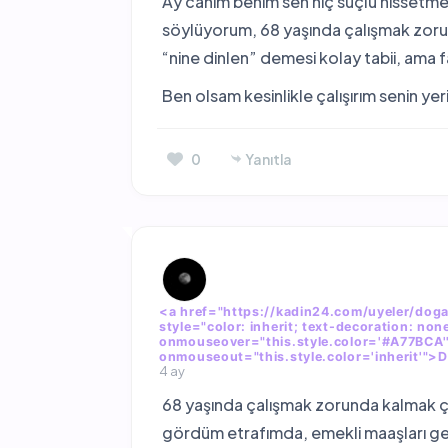
Ay canım benim sen hiç suçlu hissetm
söylüyorum, 68 yaşında çalışmak zorun
“nine dinlen” demesi kolay tabii, ama
Ben olsam kesinlikle çalışırım senin y
0
Yanıtla
<a href="https://kadin24.com/uyeler/dogaa
style="color: inherit; text-decoration: none
onmouseover="this.style.color='#A77BCA'
onmouseout="this.style.color='inherit'"
4 ay
68 yaşında çalışmak zorunda kalmak 
gördüm etrafımda, emekli maaşları g