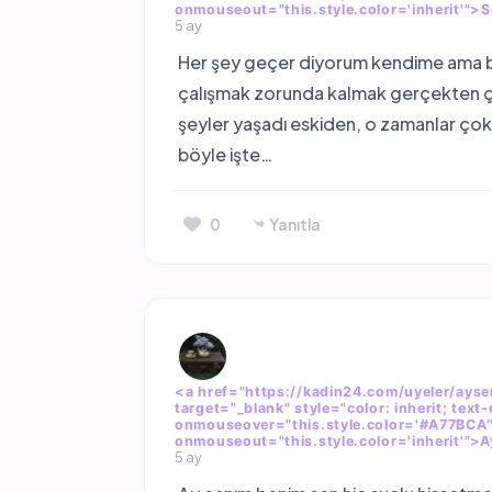
onmouseout="this.style.color='inherit'">
5 ay
Her şey geçer diyorum kendime ama b
çalışmak zorunda kalmak gerçekten ç
şeyler yaşadı eskiden, o zamanlar ço
böyle işte…
0
Yanıtla
<a href="https://kadin24.com/uyeler/ayse
target="_blank" style="color: inherit; text-
onmouseover="this.style.color='#A77BCA'
onmouseout="this.style.color='inherit'"
5 ay