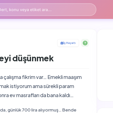
İş Hayatı
meyi düşünmek
la çalışma fikrim var… Emekli maaşım
almak istiyorum ama sürekli param
nra ev masrafları da bana kaldı…
da, günlük 700 lira alıyormuş… Bende