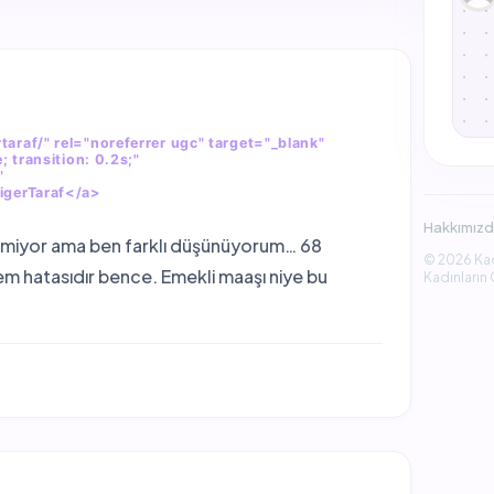
araf/" rel="noreferrer ugc" target="_blank"
; transition: 0.2s;"
"
DigerTaraf</a>
Hakkımız
demiyor ama ben farklı düşünüyorum… 68
© 2026 Ka
m hatasıdır bence. Emekli maaşı niye bu
Kadınların 