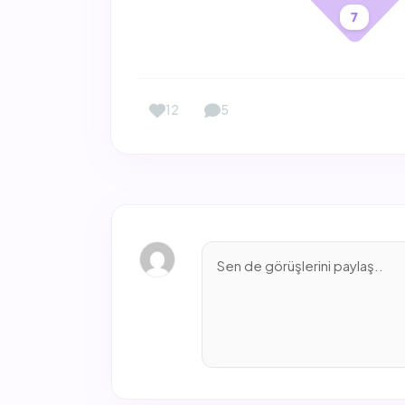
7
12
5