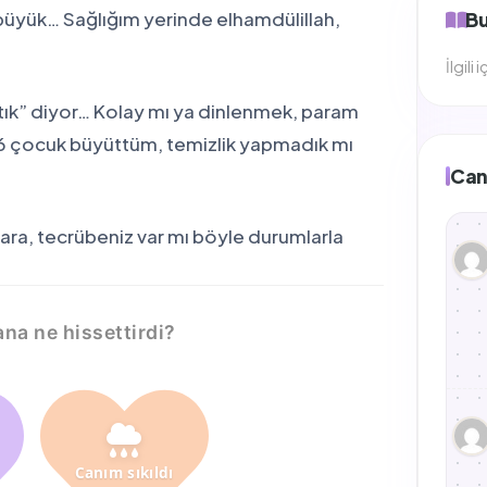
yük… Sağlığım yerinde elhamdülillah,
Bu
İlgili
artık” diyor… Kolay mı ya dinlenmek, param
6 çocuk büyüttüm, temizlik yapmadık mı
Can
lara, tecrübeniz var mı böyle durumlarla
ana ne hissettirdi?
Canım sıkıldı