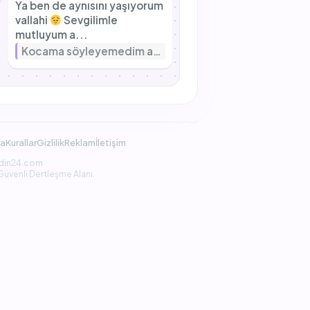
Ya ben de aynısını yaşıyorum
vallahi
Sevgilimle
mutluyum a...
Kocama söyleyemedim ama ilk aşkımı hâlâ düşünüyorum
da
Kurallar
Gizlilik
Reklam
İletişim
din24.com
Güvenli Dertleşme Alanı.