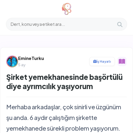
İçeriğe
atla
EmineTurku
İş Hayatı
5 ay
Şirket yemekhanesinde başörtülü
diye ayrımcılık yaşıyorum
Merhaba arkadaşlar, çok sinirli ve üzgünüm
şu anda. 6 aydır çalıştığım şirkette
yemekhanede sürekli problem yaşıyorum.