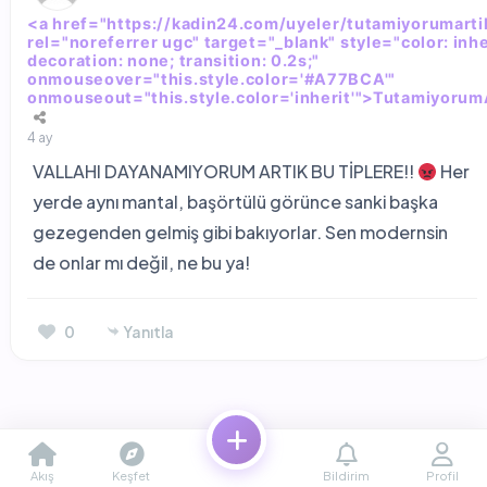
<a href="https://kadin24.com/uyeler/tutamiyorumarti
rel="noreferrer ugc" target="_blank" style="color: inhe
decoration: none; transition: 0.2s;"
onmouseover="this.style.color='#A77BCA'"
onmouseout="this.style.color='inherit'">Tutamiyorum
4 ay
VALLAHI DAYANAMIYORUM ARTIK BU TİPLERE!!
Her
yerde aynı mantal, başörtülü görünce sanki başka
gezegenden gelmiş gibi bakıyorlar. Sen modernsin
de onlar mı değil, ne bu ya!
0
Yanıtla
Akış
Keşfet
Bildirim
Profil