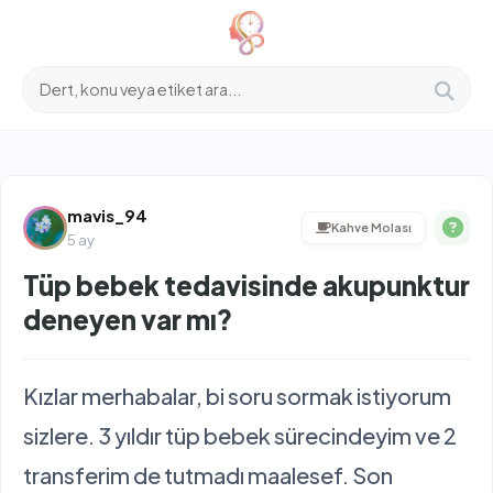
İçeriğe
atla
mavis_94
Kahve Molası
5 ay
Tüp bebek tedavisinde akupunktur
deneyen var mı?
Kızlar merhabalar, bi soru sormak istiyorum
sizlere. 3 yıldır tüp bebek sürecindeyim ve 2
transferim de tutmadı maalesef. Son