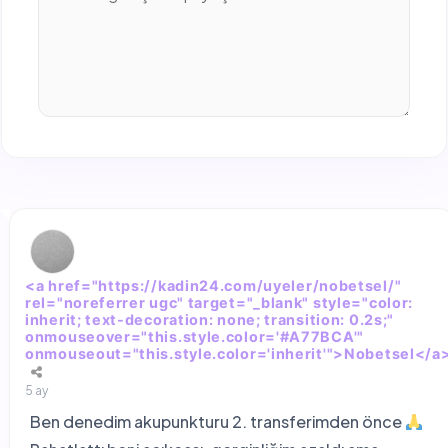
<a href="https://kadin24.com/uyeler/nobetsel/"
rel="noreferrer ugc" target="_blank" style="color:
inherit; text-decoration: none; transition: 0.2s;"
onmouseover="this.style.color='#A77BCA'"
onmouseout="this.style.color='inherit'">Nobetsel</a
5 ay
Ben denedim akupunkturu 2. transferimden önce