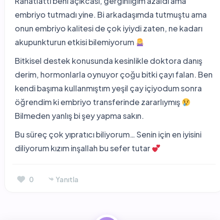
Rahatlattı beni açıkcası, gerginliğim azaldı ama
embriyo tutmadı yine. Bi arkadaşımda tutmuştu ama
onun embriyo kalitesi de çok iyiydi zaten, ne kadarı
akupunkturun etkisi bilemiyorum
Bitkisel destek konusunda kesinlikle doktora danış
derim, hormonlarla oynuyor çoğu bitki çayı falan. Ben
kendi başıma kullanmıştım yeşil çay içiyodum sonra
öğrendim ki embriyo transferinde zararlıymış
Bilmeden yanlış bi şey yapma sakın.
Bu süreç çok yıpratıcı biliyorum… Senin için en iyisini
diliyorum kızım inşallah bu sefer tutar
0
Yanıtla