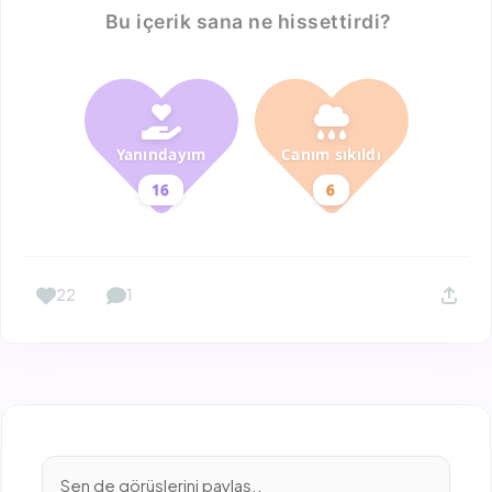
Bu içerik sana ne hissettirdi?
Yanındayım
Canım sıkıldı
16
6
22
1